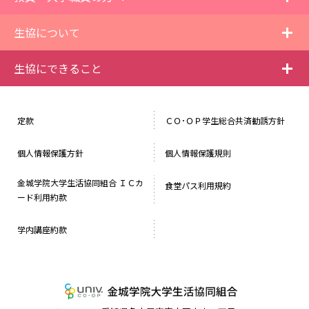
i
生協について
i
生協にできること
定款
ＣＯ･ＯＰ学生総合共済勧誘方針
個人情報保護方針
個人情報保護規則
金城学院大学生活協同組合 ＩＣカ
食堂パス利用規約
ード利用約款
学内講座約款
金城学院大学生