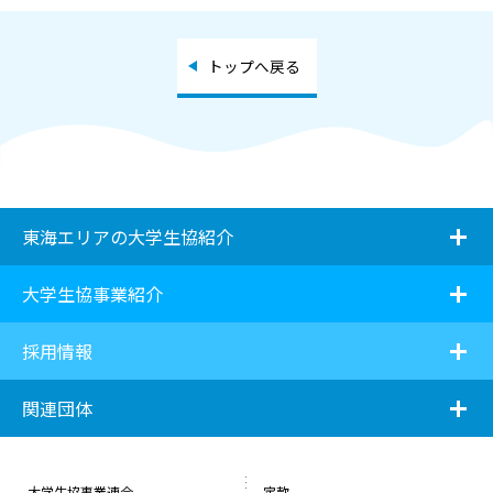
トップへ戻る
i
東海エリアの大学生協紹介
i
大学生協事業紹介
i
採用情報
i
関連団体
大学生協事業連合
定款