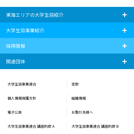
i
東海エリアの大学生協紹介
i
大学生協事業紹介
i
採用情報
i
関連団体
大学生協事業連合
定款
個人情報保護方針
組織情報
電子公告
お取引先様へ
⼤学⽣協事業連合 講座約款 A
大学生協事業連合 講座約款 B