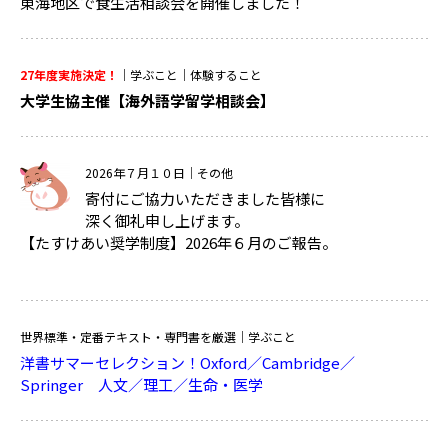
東海地区で食生活相談会を開催しました！
27年度実施決定！
｜学ぶこと｜体験すること
大学生協主催【海外語学留学相談会】
2026年７月１０日
｜その他
寄付にご協力いただきました皆様に
深く御礼申し上げます。
【たすけあい奨学制度】2026年６月のご報告。
世界標準・定番テキスト・専門書を厳選
｜学ぶこと
洋書サマーセレクション！Oxford／Cambridge／
Springer 人文／理工／生命・医学